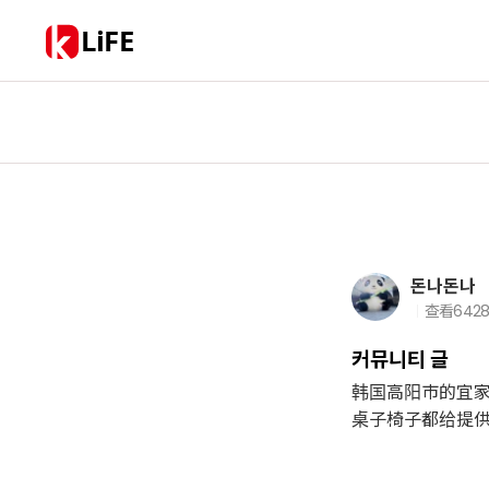
LiFE
돈나돈나
查看
642
커뮤니티 글
韩国高阳市的宜家
桌子椅子都给提供～