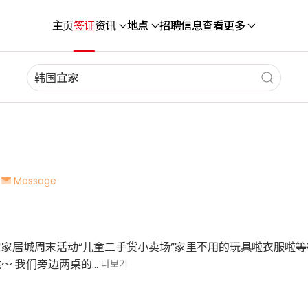
主页
签证
资讯
地点
招聘信息
查看更多
Message
8
家居城周末活动“儿童二手货小卖场”家里不用的玩具啦衣服啦
 我们旁边两桌的...
더보기