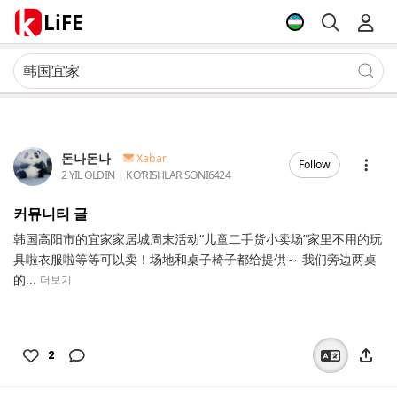
LiFE
돈나돈나
Xabar
Follow
2 YIL OLDIN
KOʻRISHLAR SONI
6424
커뮤니티 글
韩国高阳市的宜家家居城周末活动“儿童二手货小卖场”家里不用的玩
具啦衣服啦等等可以卖！场地和桌子椅子都给提供～ 我们旁边两桌
的...
더보기
2