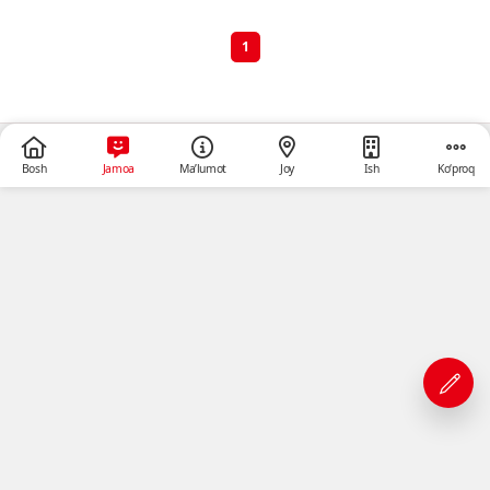
1
Bosh
Jamoa
Ma’lumot
Joy
Ish
Ko‘proq