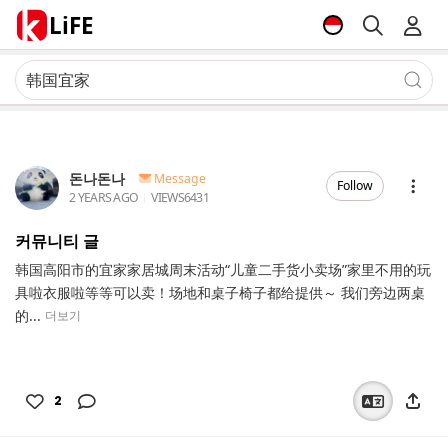
LiFE
돈나돈나
Message
Follow
2 YEARS AGO
VIEWS
6431
커뮤니티 글
韩国高阳市的宜家家居城周末活动“儿童二手货小卖场”家里不用的玩
具啦衣服啦等等可以卖！场地和桌子椅子都给提供～ 我们旁边两桌
的...
더보기
2