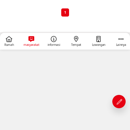
1
Rumah
masyarakat
informasi
Tempat
Lowongan
Lainnya