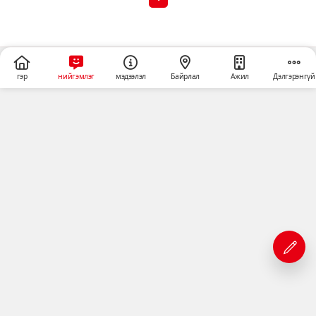
гэр
нийгэмлэг
мэдээлэл
Байрлал
Ажил
Дэлгэрэнгүй