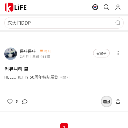
LiFE
돈나돈나
쪽지
팔로우
2년 전
조회 수
3818
커뮤니티 글
HELLO KITTY 50周年特别展览
더보기
3
1