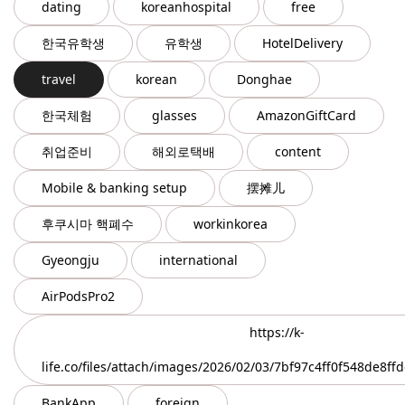
dating
koreanhospital
free
한국유학생
유학생
HotelDelivery
travel
korean
Donghae
한국체험
glasses
AmazonGiftCard
취업준비
해외로택배
content
Mobile & banking setup
摆摊儿
후쿠시마 핵폐수
workinkorea
Gyeongju
international
AirPodsPro2
https://k-
life.co/files/attach/images/2026/02/03/7bf97c4ff0f548de8f
BankApp
foreign