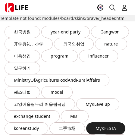
LiFE
Template not found: modules/board/skins/brave/_header.html
한국병원
year-end party
Gangwon
开学典礼，小学
외국인취업
nature
마음챙김
program
influencer
일구하기
MinistryOfAgricultureFoodAndRuralAffairs
페스티벌
model
고양어울림누리 어울림극장
MyKLevelup
exchange student
MBT
koreanstudy
二手市场
MyKFESTA