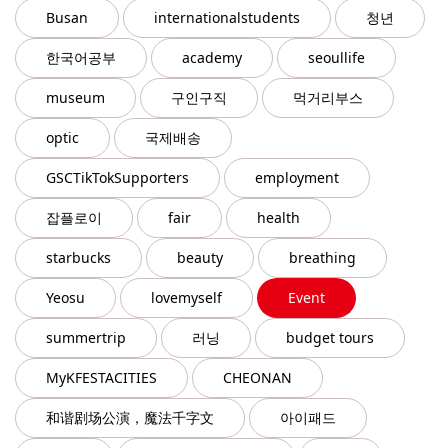
Busan
internationalstudents
청년
한국어공부
academy
seoullife
museum
구인구직
먹거리부스
optic
국제배송
GSCTikTokSupporters
employment
잡플로이
fair
health
starbucks
beauty
breathing
Yeosu
lovemyself
Event
summertrip
러닝
budget tours
MyKFESTACITIES
CHEONAN
和谐剧场公演，魔法千字文
아이패드