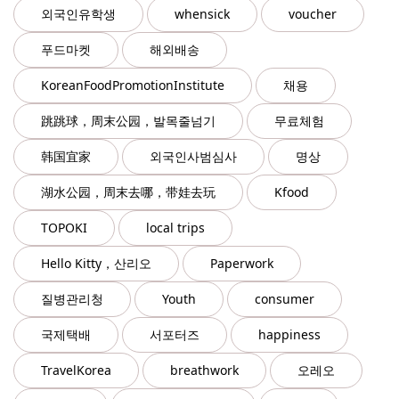
외국인유학생
whensick
voucher
푸드마켓
해외배송
KoreanFoodPromotionInstitute
채용
跳跳球，周末公园，발목줄넘기
무료체험
韩国宜家
외국인사범심사
명상
湖水公园，周末去哪，带娃去玩
Kfood
TOPOKI
local trips
Hello Kitty，산리오
Paperwork
질병관리청
Youth
consumer
국제택배
서포터즈
happiness
TravelKorea
breathwork
오레오