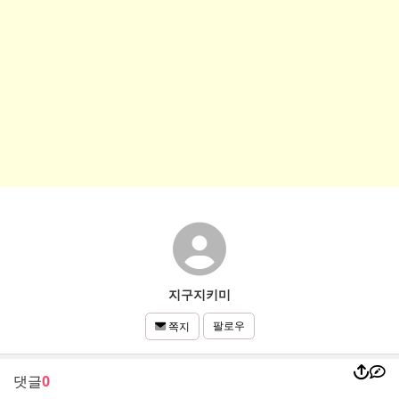
지구지키미
팔로우
쪽지
댓글
0